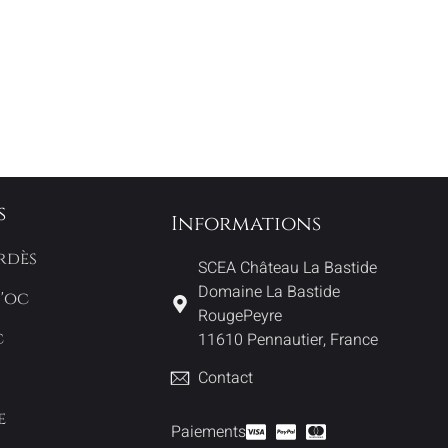
s
Informations
rdès
SCEA Château La Bastide
Domaine La Bastide
d'oc
RougePeyre
c
11610 Pennautier, France
Contact
e
Paiements