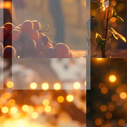
AOP Cabardès
AOP Cabardès Rosé
2025
11,00
€