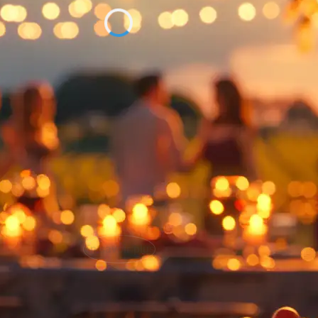
IGP Pays d'Oc
ays D’Oc
Le Malbec Pays D’Oc
9,00
€