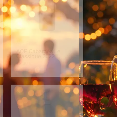
AOP Cabardès
AOP Cabardès Le
Classique 2022
12,00
€