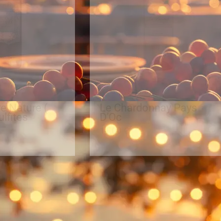
IGP Pays d'Oc
e Nature (
Le Chardonnay Pays
lfites
D’Oc
11,00
€