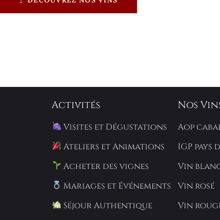
Activités
Nos Vin
Visites et Dégustations
Aop caba
Ateliers et Animations
IGP pays 
Acheter des vignes
Vin blan
Mariages et Événements
Vin rosé
Séjour Authentique
Vin roug
am
S'INSCRIRE À LA