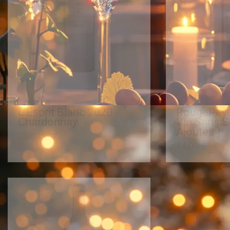
IGP Pays d'Oc
IGP Pays d'Oc
L’Esprit Blanc 2020
RougePeyr
Chardonnay
Vin Sans Su
Ajoutés )
20,00
€
14,00
€