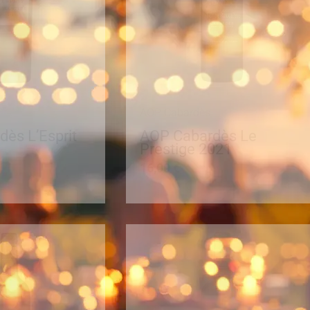
AOP Cabardès
ès L’Esprit
AOP Cabardès Le
Prestige 2021
16,00
€