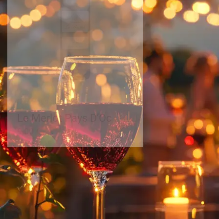
IGP Pays d'Oc
IGP Pays d'Oc
Le Merlot Pays D’Oc
La Syrah P
9,00
€
9,00
€