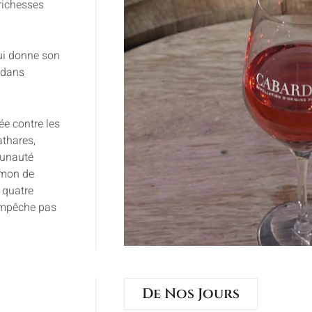
 richesses
qui donne son
 dans
ée contre les
athares,
munauté
Simon de
s quatre
’empêche pas
De Nos Jours