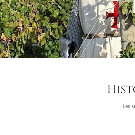
Hist
Les s