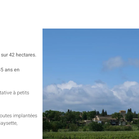
sur 42 hectares.
35 ans en
ative à petits
toutes implantées
aysette,