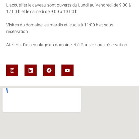
L’accueil et le caveau sont ouverts du Lundi au Vendredi de 9:00 à
17:00 h et le samedi de 9:00 à 13:00 h.
Visites du domaine les mardis et jeudis à 11:00 h et sous
réservation
Ateliers d’assemblage au domaine et à Paris – sous réservation
I
L
F
Y
n
i
a
o
s
n
c
u
t
k
e
t
a
e
b
u
g
d
o
b
r
i
o
e
a
n
k
m